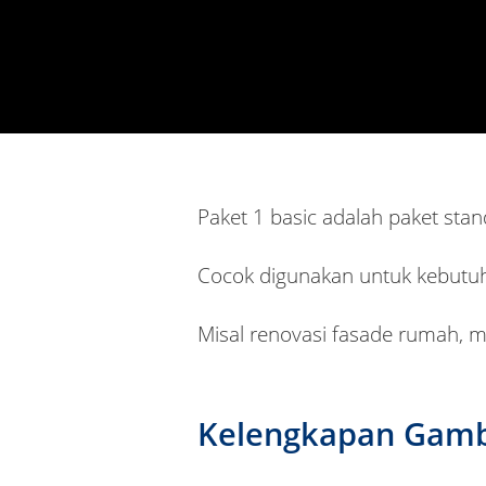
Paket 1 basic adalah paket sta
Cocok digunakan untuk kebutu
Misal renovasi fasade rumah, 
Kelengkapan Gam