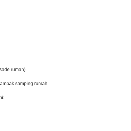
asade rumah).
 tampak samping rumah.
ni: