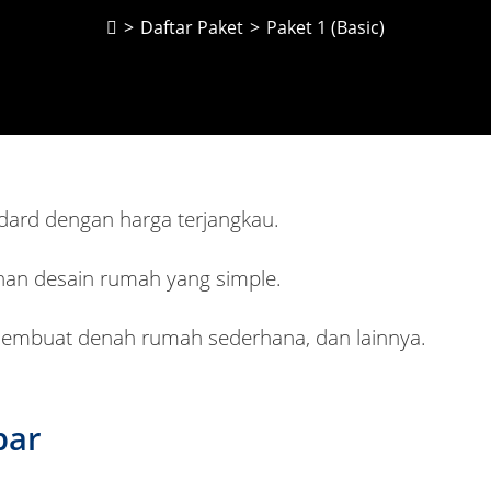
>
Daftar Paket
>
Paket 1 (Basic)
ndard dengan harga terjangkau.
han desain rumah yang simple.
membuat denah rumah sederhana, dan lainnya.
bar