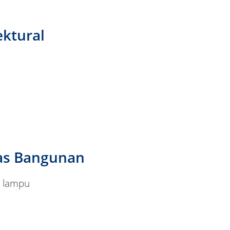
ektural
tas Bangunan
 & lampu