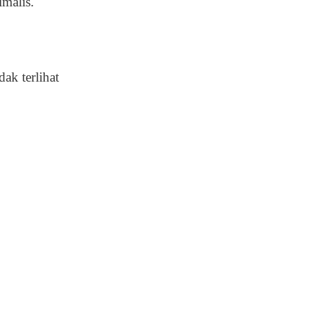
imalis.
ak terlihat