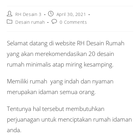
Post
Post
RH Desain 3
April 30, 2021
author:
published:
Post
Post
Desain rumah
0 Comments
category:
comments:
Selamat datang di website RH Desain Rumah
yang akan merekomendasikan 20 desain
rumah minimalis atap miring kesamping.
Memiliki rumah yang indah dan nyaman
merupakan idaman semua orang.
Tentunya hal tersebut membutuhkan
perjuanagan untuk menciptakan rumah idaman
anda.