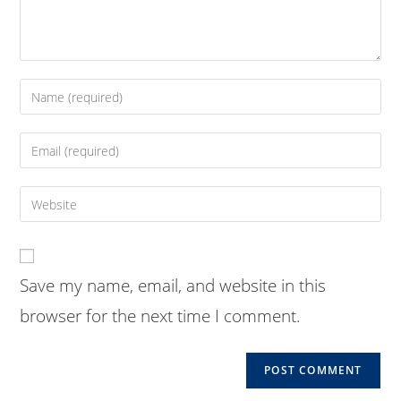
Enter
your
name
Enter
or
your
username
email
Enter
to
address
your
comment
to
website
comment
URL
Save my name, email, and website in this
(optional)
browser for the next time I comment.