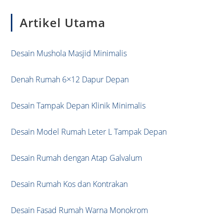
to
Artikel Utama
clo
the
sea
Desain Mushola Masjid Minimalis
pan
Denah Rumah 6×12 Dapur Depan
Desain Tampak Depan Klinik Minimalis
Desain Model Rumah Leter L Tampak Depan
Desain Rumah dengan Atap Galvalum
Desain Rumah Kos dan Kontrakan
Desain Fasad Rumah Warna Monokrom