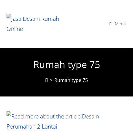
Skip
to
content
Menu
Rumah type 75
>
Rumah type 75