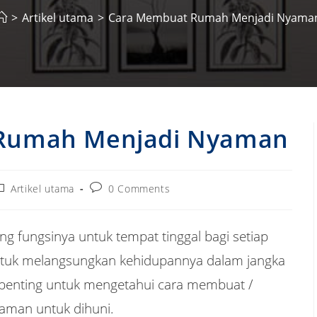
>
Artikel utama
>
Cara Membuat Rumah Menjadi Nyama
Rumah Menjadi Nyaman
ost
Post
Artikel utama
0 Comments
ategory:
comments:
fungsinya untuk tempat tinggal bagi setiap
untuk melangsungkan kehidupannya dalam jangka
, penting untuk mengetahui cara membuat /
aman untuk dihuni.