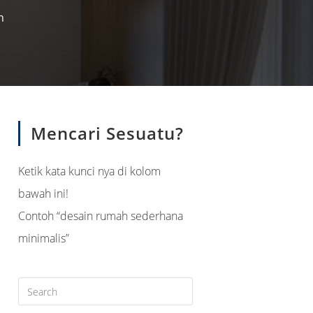
n
search
Mencari Sesuatu?
Ketik kata kunci nya di kolom
bawah ini!
Contoh “desain rumah sederhana
minimalis”
Press
Escape