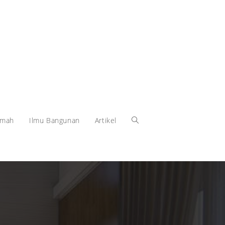
umah
Ilmu Bangunan
Artikel
Toggle
website