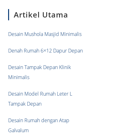
to
Artikel Utama
close
the
search
Desain Mushola Masjid Minimalis
panel.
Denah Rumah 6×12 Dapur Depan
Desain Tampak Depan Klinik
Minimalis
Desain Model Rumah Leter L
Tampak Depan
Desain Rumah dengan Atap
Galvalum