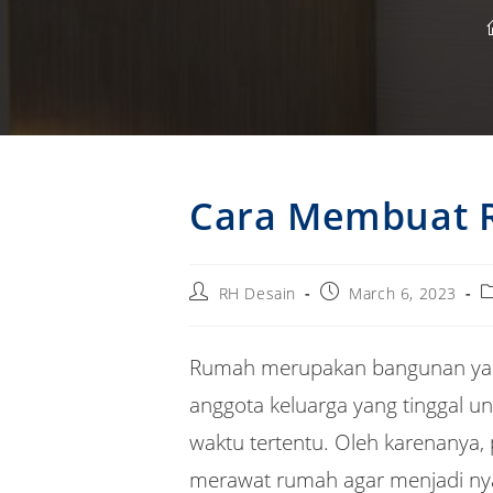
Cara Membuat 
Post
Post
P
RH Desain
March 6, 2023
author:
published:
c
Rumah merupakan bangunan yang 
anggota keluarga yang tinggal 
waktu tertentu. Oleh karenanya
merawat rumah agar menjadi ny