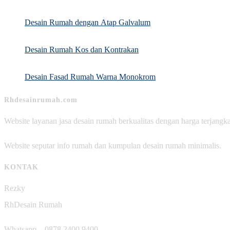
Desain Rumah dengan Atap Galvalum
Desain Rumah Kos dan Kontrakan
Desain Fasad Rumah Warna Monokrom
Rhdesainrumah.com
Website layanan jasa desain rumah berkualitas dengan harga terjangk
Website seputar info rumah dan kumpulan desain rumah minimalis.
KONTAK
Rezky
RhDesain Rumah
Whatsapp – 0878 2400 9400