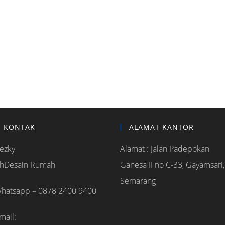
KONTAK
ALAMAT KANTOR
ezky
Alamat : Jalan Padepokan
hDesain Rumah
Ganesa II no C-33, Gayamsari,
Semarang
hatsapp – 0878 2400 9400
mail: