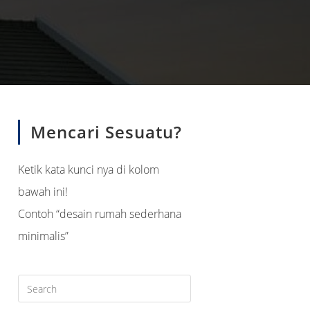
search
Mencari Sesuatu?
Ketik kata kunci nya di kolom
bawah ini!
Contoh “desain rumah sederhana
minimalis”
Press
Escape