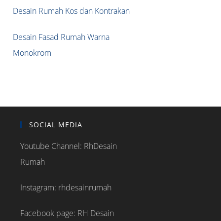
Desain Rumah Kos dan Kontrakan
Desain Fasad Rumah Warna
Monokrom
SOCIAL MEDIA
Youtube Channel: RhDesain
Rumah
Instagram: rhdesainrumah
Facebook page: RH Desain