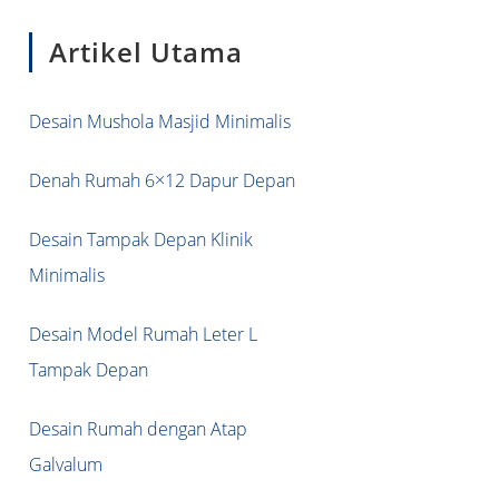
to
Artikel Utama
close
the
search
Desain Mushola Masjid Minimalis
panel.
Denah Rumah 6×12 Dapur Depan
Desain Tampak Depan Klinik
Minimalis
Desain Model Rumah Leter L
Tampak Depan
Desain Rumah dengan Atap
Galvalum