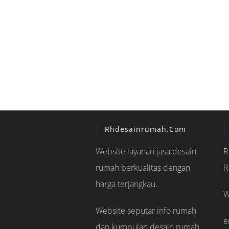
Rhdesainrumah.com
Website layanan jasa desain
R
rumah berkualitas dengan
R
harga terjangkau.
W
Website seputar info rumah
e
dan kumpulan desain rumah