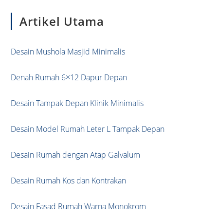
to
Artikel Utama
clo
the
sea
Desain Mushola Masjid Minimalis
pan
Denah Rumah 6×12 Dapur Depan
Desain Tampak Depan Klinik Minimalis
Desain Model Rumah Leter L Tampak Depan
Desain Rumah dengan Atap Galvalum
Desain Rumah Kos dan Kontrakan
Desain Fasad Rumah Warna Monokrom