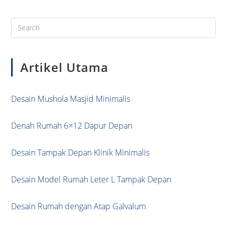
Pre
Es
to
Artikel Utama
clo
the
sea
Desain Mushola Masjid Minimalis
pan
Denah Rumah 6×12 Dapur Depan
Desain Tampak Depan Klinik Minimalis
Desain Model Rumah Leter L Tampak Depan
Desain Rumah dengan Atap Galvalum