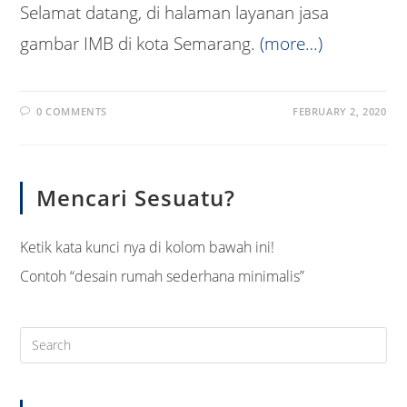
Selamat datang, di halaman layanan jasa
gambar IMB di kota Semarang.
(more…)
0 COMMENTS
FEBRUARY 2, 2020
Mencari Sesuatu?
Ketik kata kunci nya di kolom bawah ini!
Contoh “desain rumah sederhana minimalis”
Pre
Es
to