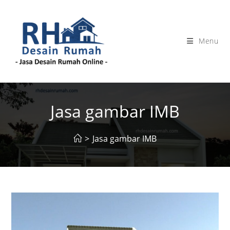
Skip
to
content
Menu
Jasa gambar IMB
>
Jasa gambar IMB