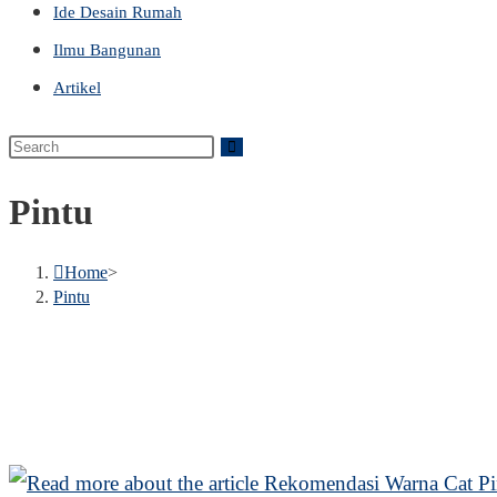
Ide Desain Rumah
Ilmu Bangunan
Artikel
Search
this
Pintu
website
Home
>
Pintu