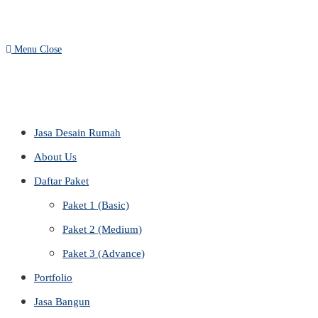
Escape
website
to
Menu
Close
close
the
search
panel.
search
Jasa Desain Rumah
About Us
Daftar Paket
Paket 1 (Basic)
Paket 2 (Medium)
Paket 3 (Advance)
Portfolio
Jasa Bangun