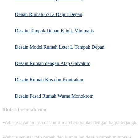
search
panel.
Denah Rumah 6×12 Dapur Depan
Desain Tampak Depan Klinik Minimalis
Desain Model Rumah Leter L Tampak Depan
Desain Rumah dengan Atap Galvalum
Desain Rumah Kos dan Kontrakan
Desain Fasad Rumah Warna Monokrom
Rhdesainrumah.com
Website layanan jasa desain rumah berkualitas dengan harga terjangk
Website seputar info rumah dan kumpulan desain rumah minimalis.