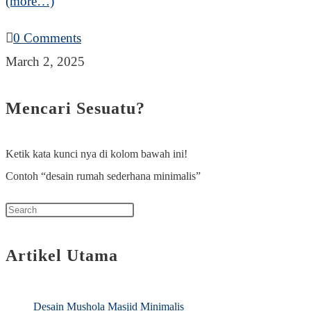
(more…)
0 Comments
March 2, 2025
Mencari Sesuatu?
Ketik kata kunci nya di kolom bawah ini!
Contoh “desain rumah sederhana minimalis”
Press
Escape
Artikel Utama
to
close
the
Desain Mushola Masjid Minimalis