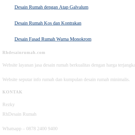
Desain Rumah dengan Atap Galvalum
Desain Rumah Kos dan Kontrakan
Desain Fasad Rumah Warna Monokrom
Rhdesainrumah.com
Website layanan jasa desain rumah berkualitas dengan harga terjangk
Website seputar info rumah dan kumpulan desain rumah minimalis.
KONTAK
Rezky
RhDesain Rumah
Whatsapp – 0878 2400 9400