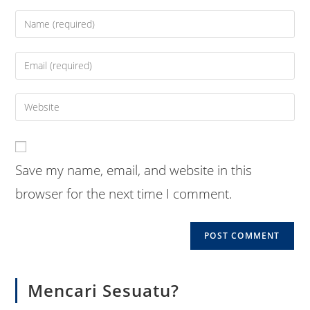
Enter
your
name
Enter
or
your
username
email
Enter
to
address
your
comment
to
website
comment
URL
Save my name, email, and website in this
(optional)
browser for the next time I comment.
Mencari Sesuatu?