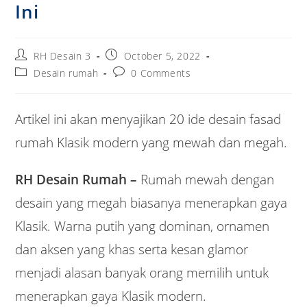
Ini
Post
Post
RH Desain 3
October 5, 2022
author:
published:
Post
Post
Desain rumah
0 Comments
category:
comments:
Artikel ini akan menyajikan 20 ide desain fasad
rumah Klasik modern yang mewah dan megah.
RH Desain Rumah –
Rumah mewah dengan
desain yang megah biasanya menerapkan gaya
Klasik. Warna putih yang dominan, ornamen
dan aksen yang khas serta kesan glamor
menjadi alasan banyak orang memilih untuk
menerapkan gaya Klasik modern.