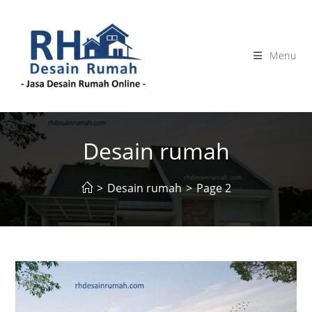
Skip
to
content
Menu
Desain rumah
>
Desain rumah
>
Page 2