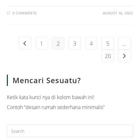
0 COMMENTS
AUGUST 16, 2022
1
2
3
4
5
…
Go to the previous page
20
Go to t
Mencari Sesuatu?
Ketik kata kunci nya di kolom bawah ini!
Contoh “desain rumah sederhana minimalis”
Pre
Es