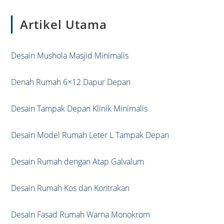
to
Artikel Utama
clo
the
sea
Desain Mushola Masjid Minimalis
pan
Denah Rumah 6×12 Dapur Depan
Desain Tampak Depan Klinik Minimalis
Desain Model Rumah Leter L Tampak Depan
Desain Rumah dengan Atap Galvalum
Desain Rumah Kos dan Kontrakan
Desain Fasad Rumah Warna Monokrom